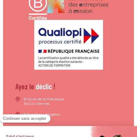
Ayez le
déclic
!
61 Quai de la Prévalaye
35000 Rennes
3 Rue Maya Angelou
44200 Nantes
15 Rue de Milan
75009 Paris