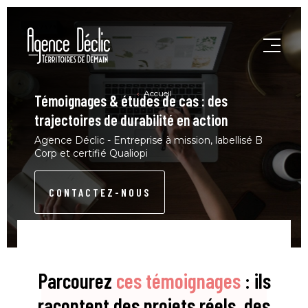
Accueil
Témoignages & études de cas : des
trajectoires de durabilité en action
Agence Déclic - Entreprise à mission, labellisé B
Corp et certifié Qualiopi
CONTACTEZ-NOUS
Parcourez
ces témoignages
: ils
racontent des projets réels, des