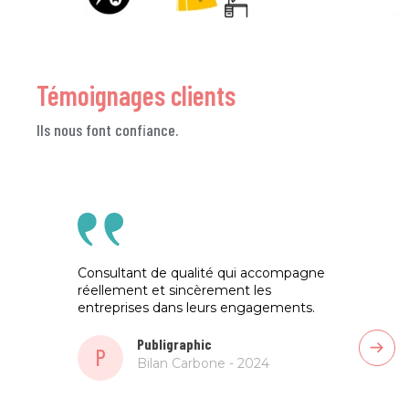
Témoignages clients
Ils nous font confiance.
Consultant de qualité qui accompagne
Certai
réellement et sincèrement les
l'acc
entreprises dans leurs engagements.
notre 
métho
Publigraphic
P
Bilan Carbone - 2024
A