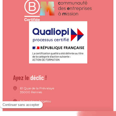
Ayez le
déclic
!
61 Quai de la Prévalaye
35000 Rennes
3 Rue Maya Angelou
44200 Nantes
15 Rue de Milan