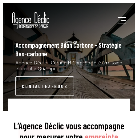
Accueil
Accompagnement Bilan Carbone - Stratégie
Bas-carbone
Agence Déclic - Certifié B Corp, Société à mission
et certifié Qualiopi
CONTACTEZ-NOUS
L’Agence Déclic vous accompagne
pour mesurer votre
empreinte