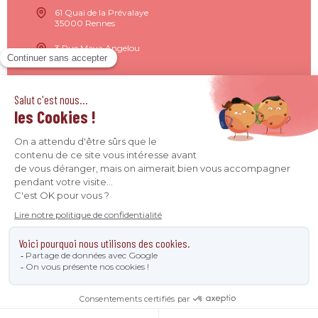
61 Quai de la Prévalaye
35000 Rennes
3 Rue Maya Angelou
44200 Nantes
15 Rue de Milan
75009 Paris
4 Quai Jean Moulin
69001 Lyon
09 71 37 26 34
contact@agence-declic.fr
Agence Déclic 2026 - Tous droits réservés © -
Mentions
légales
-
Données personnelles