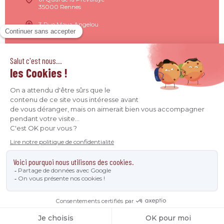
35000 Rennes
3 Rue Maya Angelou
44200 Nantes
15 Rue de Milan
75009 Paris
4 Quai Jean Moulin
69001 Lyon
09 71 37 26 34
contact@agence-declic.fr
Agence Déclic 2026 - Tous droits réservés © -
Mentions
légales
-
Données personnelles