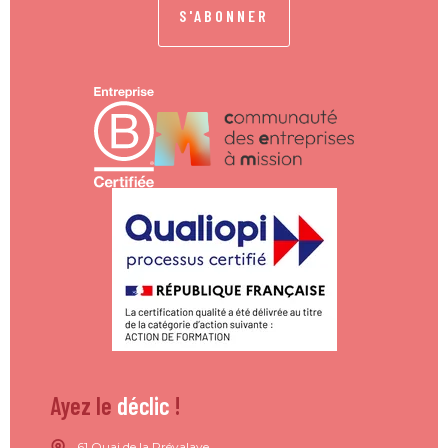
S'ABONNER
Ayez le
déclic
!
61 Quai de la Prévalaye