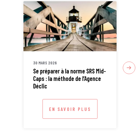
30 MARS 2026
30 
Se préparer à la norme SRS Mid-
Sta
Caps : la méthode de l’Agence
ETI
Déclic
EN SAVOIR PLUS