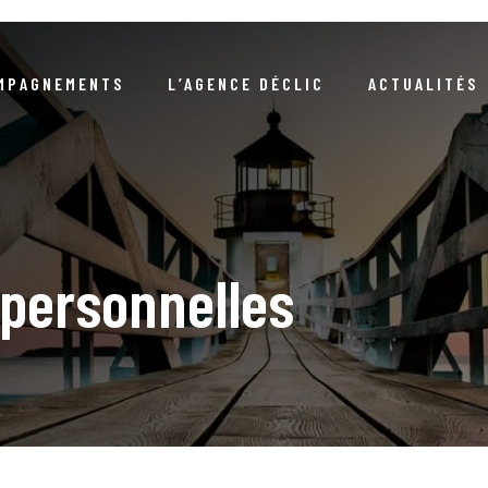
MPAGNEMENTS
L’AGENCE DÉCLIC
ACTUALITÉS
NOTRE RAISON D’ÊTRE
ARTICLES
NEWSLETTERS / DOSSIERS 
NOTRE DÉMARCHE RSE
EVÉNEMENTS
COMPRENDRE LA DURABIL
S RÉFÉRENCES CLIENTS
COMPRENDRE LA COMMANDE PUBLIQ
LIVRE D’OR
personnelles
NOTRE ÉQUIPE
GUIDES / LIVRES BLA
NOUS REJOINDRE
PODCA