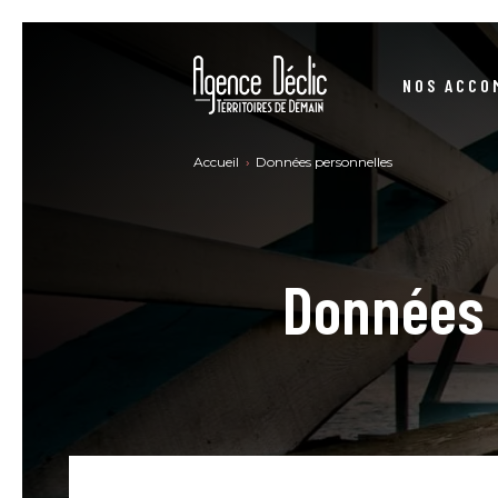
NOS ACCO
STRUCTURER VOS DÉMARCHES RSE
Accueil
Données personnelles
SE CONFORMER À LA DIRECTIVE CSRD
CONSTRUIRE VOTRE STRATÉGIE BAS-CARBONE
NO
Données 
DEVENIR UNE ENTREPRISE À MISSION
SE FORMER RSE - MARCHÉ PUBLIC
ACHATS PUBLICS – ACHATS RESPONSABLES