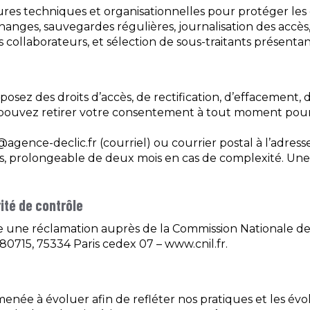
s techniques et organisationnelles pour protéger les d
changes, sauvegardes régulières, journalisation des accè
s collaborateurs, et sélection de sous-traitants présenta
z des droits d’accès, de rectification, d’effacement, d’
s pouvez retirer votre consentement à tout moment pour 
@agence-declic.fr (courriel) ou courrier postal à l’adres
s, prolongeable de deux mois en cas de complexité. Une
ité de contrôle
re une réclamation auprès de la Commission Nationale de 
80715, 75334 Paris cedex 07 – www.cnil.fr.
enée à évoluer afin de refléter nos pratiques et les évo