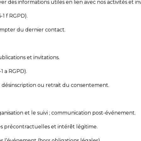
yer des informations utiles en lien avec nos activités et 
6-1 f RGPD).
ompter du dernier contact.
blications et invitations.
-1 a RGPD).
a désinscription ou retrait du consentement.
’organisation et le suivi ; communication post-événement.
 précontractuelles et intérêt légitime.
s l’événement (hors obligations légales).