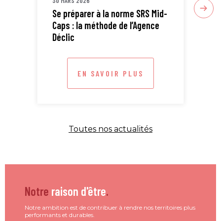
30 MARS 2026
30 
Se préparer à la norme SRS Mid-
Sta
Caps : la méthode de l’Agence
ETI
Déclic
EN SAVOIR PLUS
Toutes nos actualités
Notre
raison d'être
.
Notre ambition est de contribuer à rendre nos territoires plus
performants et durables.