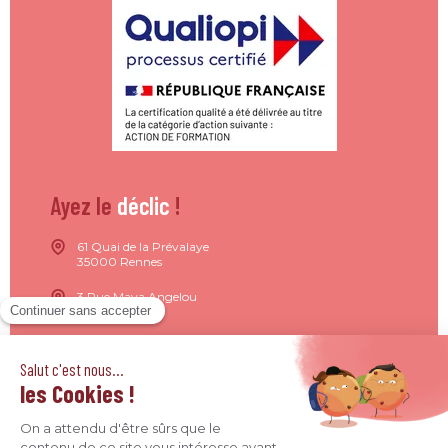
Ayez le
déclic
!
61 Quai de la Prévalaye
35000 Rennes
3 Rue Maya Angelou
44200 Nantes
15 Rue de Milan
75009 Paris
4 Quai Jean Moulin
69001 Lyon
09 71 37 26 34