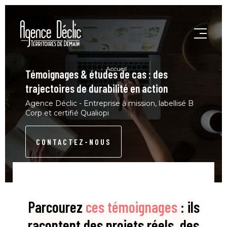
Accueil
Témoignages & études de cas : des
trajectoires de durabilité en action
Agence Déclic - Entreprise à mission, labellisé B
Corp et certifié Qualiopi
CONTACTEZ-NOUS
Parcourez
ces témoignages
: ils
racontent des projets réels, des