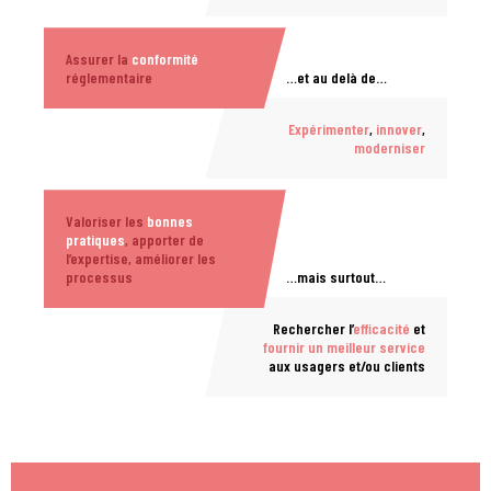
Assurer la
conformité
réglementaire
…et au delà de…
Expérimenter
,
innover
,
moderniser
Valoriser les
bonnes
pratiques
, apporter de
l’expertise, améliorer les
processus
…mais surtout…
Rechercher l’
efficacité
et
fournir un meilleur service
aux usagers et/ou clients