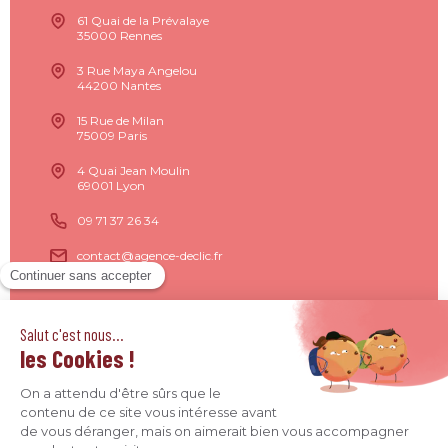
61 Quai de la Prévalaye
35000 Rennes
3 Rue Maya Angelou
44200 Nantes
15 Rue de Milan
75009 Paris
4 Quai Jean Moulin
69001 Lyon
09 71 37 26 34
contact@agence-declic.fr
Agence Déclic 2026 - Tous droits réservés © -
Mentions
légales
-
Données personnelles