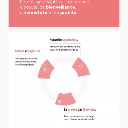
l’intérêt général, il faut faire preuve
d’écoute, de
bienveillance
,
d’
honnêteté
et de
probité
.