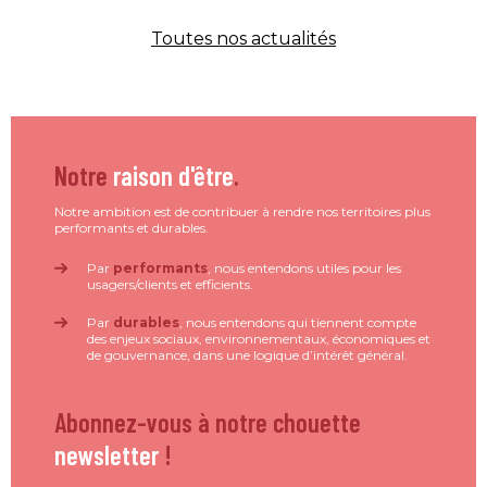
Toutes nos actualités
Notre
raison d'être
.
Notre ambition est de contribuer à rendre nos territoires plus
performants et durables.
Par
performants
, nous entendons utiles pour les
usagers/clients et efficients.
Par
durables
, nous entendons qui tiennent compte
des enjeux sociaux, environnementaux, économiques et
de gouvernance, dans une logique d’intérêt général.
Abonnez-vous à notre chouette
newsletter
!