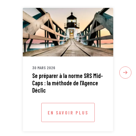
30 MARS 2026
30 
Se préparer à la norme SRS Mid-
Sta
Caps : la méthode de l’Agence
ETI
Déclic
EN SAVOIR PLUS