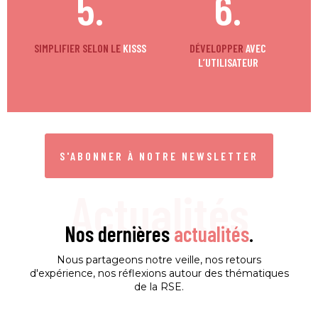
5.
6.
SIMPLIFIER SELON LE
KISSS
DÉVELOPPER
AVEC
L’UTILISATEUR
S'ABONNER À NOTRE NEWSLETTER
Actualités
Nos dernières
actualités
.
Nous partageons notre veille, nos retours
d'expérience, nos réflexions autour des thématiques
de la RSE.