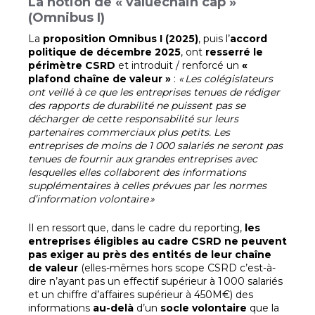
La notion de « valuechain cap »
(Omnibus I)
La
proposition Omnibus I (2025)
, puis l’
accord
politique de décembre 2025
, ont
resserré le
périmètre CSRD
et introduit / renforcé un
«
plafond chaîne de valeur »
:
« Les colégislateurs
ont veillé à ce que les entreprises tenues de rédiger
des rapports de durabilité ne puissent pas se
décharger de cette responsabilité sur leurs
partenaires commerciaux plus petits. Les
entreprises de moins de 1 000 salariés ne seront pas
tenues de fournir aux grandes entreprises avec
lesquelles elles collaborent des informations
supplémentaires à celles prévues par les normes
d’information volontaire »
Il en ressort que, dans le cadre du reporting,
les
entreprises éligibles au cadre CSRD ne peuvent
pas exiger au près des entités de leur chaîne
de valeur
(elles-mêmes hors scope CSRD c’est-à-
dire n’ayant pas un effectif supérieur à 1 000 salariés
et un chiffre d’affaires supérieur à 450M€) des
informations
au-delà
d’un
socle volontaire
que la