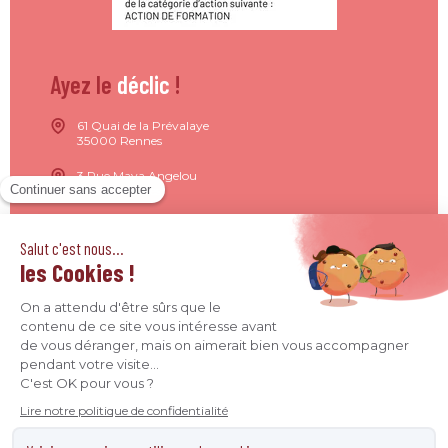
Ayez le
déclic
!
61 Quai de la Prévalaye
35000 Rennes
3 Rue Maya Angelou
44200 Nantes
15 Rue de Milan
75009 Paris
4 Quai Jean Moulin
69001 Lyon
09 71 37 26 34
contact@agence-declic.fr