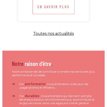
EN SAVOIR PLUS
Toutes nos actualités
Notre
raison d'être
.
Notre ambition est de contribuer à rendre nos territoires plus
performants et durables.
Par
performants
, nous entendons utiles pour les
usagers/clients et efficients.
Par
durables
, nous entendons qui tiennent compte
des enjeux sociaux, environnementaux, économiques et
de gouvernance, dans une logique d’intérêt général.