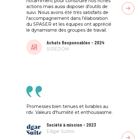
notamment pour construire nos fiches
achats
actions mais aussi disposer d'outils de
d'anim
suivi. Nous avons été très satisfaits de
que de
l'accompagnement dans l'élaboration
fournis
du SPASER et les équipes ont apprécié
le dynamisme des groupes de travail.
AR
Achats Responsables - 2024
AR
SIREDOM
Promesses bien tenues et livrables au
Une ad
rdv. Valeurs d'humilité et enthousiasme.
une vr
struct
avança
Société à mission - 2023
prépar
Edgar Suites
cadré