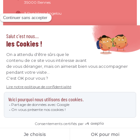
35000 Rennes
3 Rue Maya Angelou
44200 Nantes
15 Rue de Milan
75009 Paris
4 Quai Jean Moulin
69001 Lyon
09 71 37 26 34
contact@agence-declic.fr
Agence Déclic 2026 - Tous droits réservés © -
Mentions
légales
-
Données personnelles