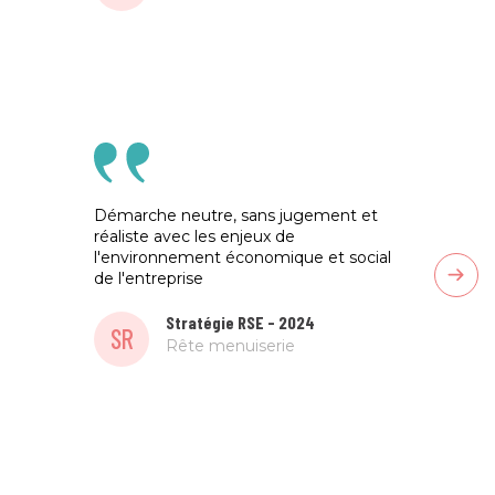
Démarche neutre, sans jugement et
Ça a é
réaliste avec les enjeux de
collab
l'environnement économique et social
ont ap
de l'entreprise
eu de 
l'acc
person
Stratégie RSE - 2024
SR
très 
Rête menuiserie
SR