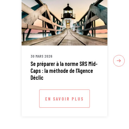
30 MARS 2026
30 
Se préparer à la norme SRS Mid-
Sta
Caps : la méthode de l’Agence
ETI
Déclic
EN SAVOIR PLUS