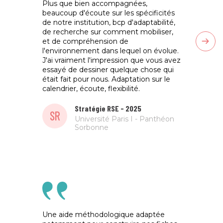
Plus que bien accompagnées,
Connai
beaucoup d'écoute sur les spécificités
l'accè
de notre institution, bcp d'adaptabilité,
expert
de recherche sur comment mobiliser,
explica
et de compréhension de
confor
l'environnement dans lequel on évolue.
échang
J'ai vraiment l'impression que vous avez
essayé de dessiner quelque chose qui
BC
était fait pour nous. Adaptation sur le
calendrier, écoute, flexibilité.
Stratégie RSE - 2025
SR
Université Paris I - Panthéon
Sorbonne
Une aide méthodologique adaptée
Bonne