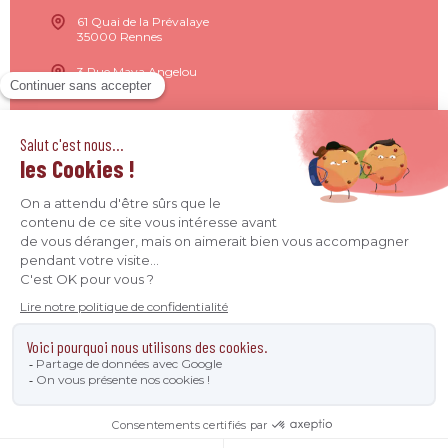
61 Quai de la Prévalaye
35000 Rennes
3 Rue Maya Angelou
44200 Nantes
15 Rue de Milan
75009 Paris
4 Quai Jean Moulin
69001 Lyon
09 71 37 26 34
contact@agence-declic.fr
Agence Déclic 2026 - Tous droits réservés © -
Mentions
légales
-
Données personnelles