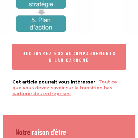
DÉCOUVREZ NOS ACCOMPAGNEMENTS
BILAN CARBONE
Cet article pourrait vous intéresser
:
Tout ce
que vous devez savoir sur la transition bas
carbone des entreprises
Notre
raison d'être
.