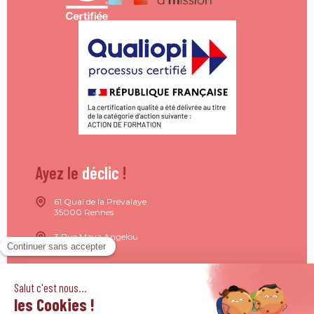
Ayez le
déclic
!
61 Quai de la Prévalaye
35000 Rennes
3 Rue Maya Angelou
44200 Nantes
15 Rue de Milan
75009 Paris
4 Quai Jean Moulin