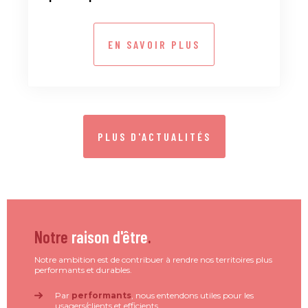
EN SAVOIR PLUS
PLUS D'ACTUALITÉS
Notre
raison d'être
.
Notre ambition est de contribuer à rendre nos territoires plus
performants et durables.
Par
performants
, nous entendons utiles pour les
usagers/clients et efficients.