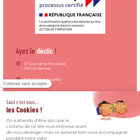
Ayez le
déclic
!
61 Quai de la Prévalaye
35000 Rennes
3 Rue Maya Angelou
44200 Nantes
15 Rue de Milan
75009 Paris
4 Quai Jean Moulin
69001 Lyon
09 71 37 26 34
contact@agence-declic.fr