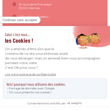
61 Quai de la Prévalaye
35000 Rennes
3 Rue Maya Angelou
44200 Nantes
15 Rue de Milan
75009 Paris
4 Quai Jean Moulin
69001 Lyon
09 71 37 26 34
contact@agence-declic.fr
Agence Déclic 2026 - Tous droits réservés © -
Mentions
légales
-
Données personnelles