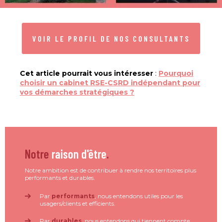
VOIR LE PROFIL DE NOS CONSULTANTS
Cet article pourrait vous intéresser
:
Pourquoi
choisir un cabinet RSE-CSRD indépendant pour
vos démarches stratégiques ?
Notre
raison d'être
.
Notre ambition est de contribuer à rendre nos territoires plus
performants et durables.
Par
performants
, nous entendons utiles pour les
usagers/clients et efficients.
Par
durables
, nous entendons qui tiennent compte