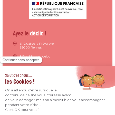
Ayez le
déclic
!
61 Quai de la Prévalaye
35000 Rennes
3 Rue Maya Angelou
44200 Nantes
15 Rue de Milan
75009 Paris
4 Quai Jean Moulin
69001 Lyon
09 71 37 26 34
contact@agence-declic.fr