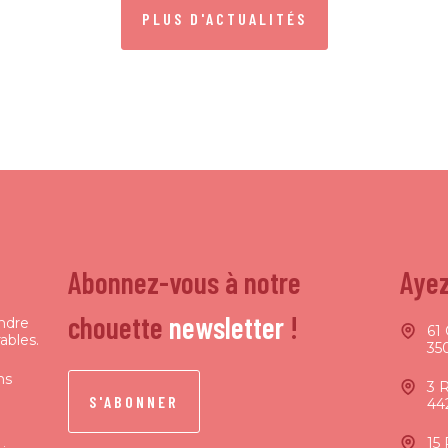
PLUS D'ACTUALITÉS
Abonnez-vous à notre
Ayez
chouette
newsletter
!
endre
61 
ables.
35
ns
3 
S'ABONNER
44
15