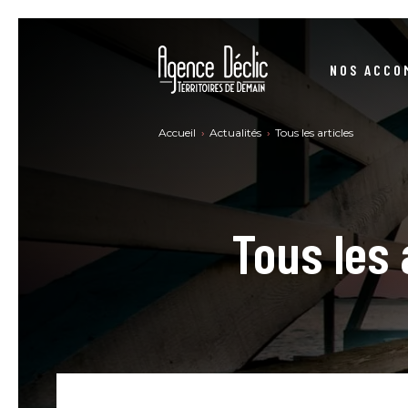
NOS ACCO
STRUCTURER VOS DÉMARCHES RSE
Accueil
Actualités
Tous les articles
SE CONFORMER À LA DIRECTIVE CSRD
CONSTRUIRE VOTRE STRATÉGIE BAS-CARBONE
NO
Tous les 
DEVENIR UNE ENTREPRISE À MISSION
SE FORMER RSE - MARCHÉ PUBLIC
ACHATS PUBLICS – ACHATS RESPONSABLES