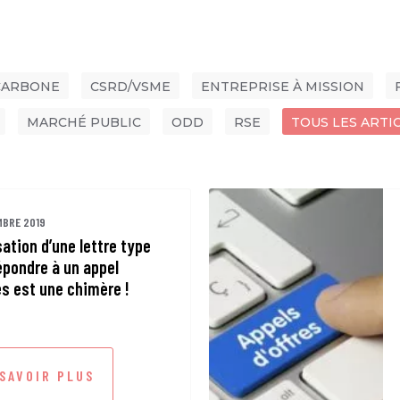
CARBONE
CSRD/VSME
ENTREPRISE À MISSION
MARCHÉ PUBLIC
ODD
RSE
TOUS LES ARTI
MBRE 2019
isation d’une lettre type
épondre à un appel
es est une chimère !
 SAVOIR PLUS