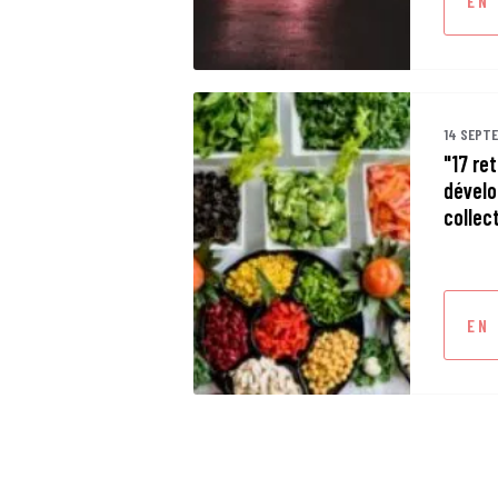
EN
14 SEPT
"17 re
dévelo
collec
EN