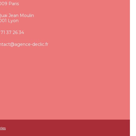
009 Paris
Quai Jean Moulin
001 Lyon
 71 37 26 34
ntact@agence-declic.fr
lles