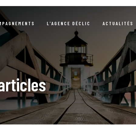
MPAGNEMENTS
L’AGENCE DÉCLIC
ACTUALITÉS
NOTRE RAISON D’ÊTRE
ARTICLES
NEWSLETTERS / DOSSIERS 
NOTRE DÉMARCHE RSE
EVÉNEMENTS
COMPRENDRE LA DURABIL
S RÉFÉRENCES CLIENTS
COMPRENDRE LA COMMANDE PUBLIQ
LIVRE D’OR
articles
NOTRE ÉQUIPE
GUIDES / LIVRES BLA
NOUS REJOINDRE
PODCA