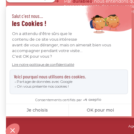
Par
durables
, nous entendons qu
tiennent compte des enjeux soci
environnementaux, économiques
gouvernance, dans une logique
d’intérêt général.
Age