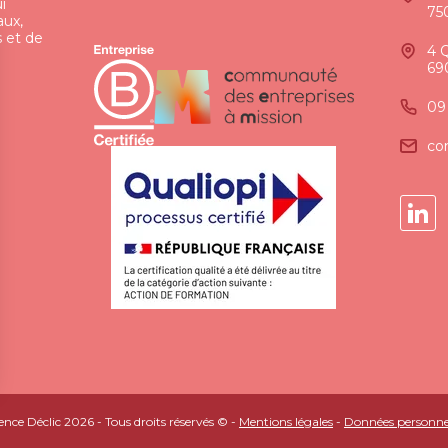
i
75
aux,
 et de
4 
69
09
co
nce Déclic 2026 - Tous droits réservés © -
Mentions légales
-
Données personne