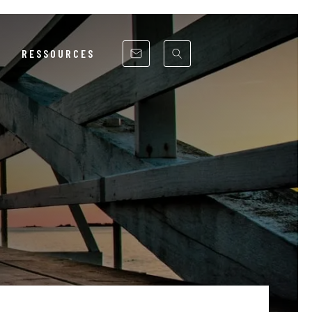
RESSOURCES
RSE
ITÉ
UE
NCS
ST