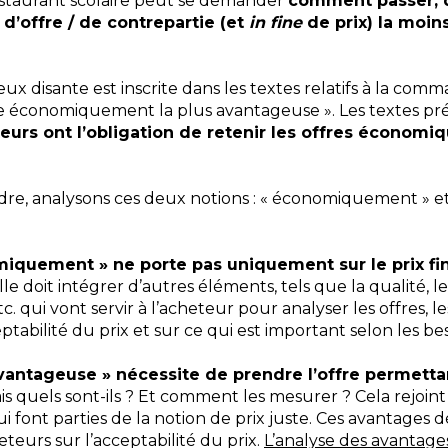
staurant scolaire peut se demander
comment passer, 
 d’offre / de contrepartie (et
in fine
de prix) la moins
ieux disante est inscrite dans les textes relatifs à la co
e économiquement la plus avantageuse ». Les textes préci
eurs ont l’obligation de retenir les offres économi
e, analysons ces deux notions : « économiquement » et 
miquement » ne porte pas uniquement sur le prix fin
le doit intégrer d’autres éléments, tels que la qualité, l
 qui vont servir à l’acheteur pour analyser les offres, les
ptabilité du prix et sur ce qui est important selon les be
avantageuse » nécessite de prendre l’offre permetta
ais quels sont-ils ? Et comment les mesurer ? Cela rejoint
 qui font parties de la notion de prix juste. Ces avantag
eteurs sur l’acceptabilité du prix.
L’analyse des avantage