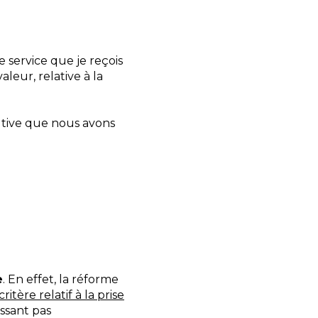
e service que je reçois
leur, relative à la
butive que nous avons
e
. En effet, la réforme
itère relatif à la prise
essant pas