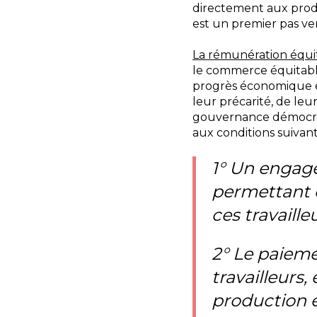
directement aux produ
est un premier pas vers
La rémunération équi
le commerce équitable
progrès économique et
leur précarité, de leu
gouvernance démocrat
aux conditions suivant
1° Un engage
permettant d
ces travaille
2° Le paieme
travailleurs,
production e