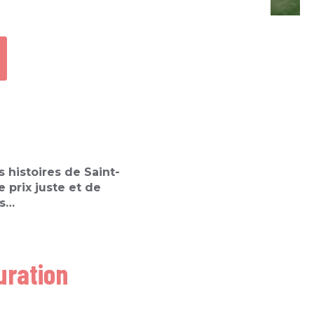
 histoires de Saint-
e prix juste et de
és…
uration