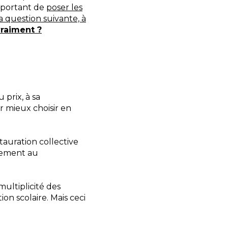
important de
poser les
la question suivante, à
vraiment ?
prix, à sa
r mieux choisir en
tauration collective
ctement au
ultiplicité des
on scolaire. Mais ceci