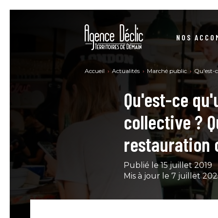
NOS ACCO
STRUCTURER VOS DÉMARCHES RSE
Accueil
Actualités
Marché public
Qu'est-c
Qu'est-ce qu'
SE CONFORMER À LA DIRECTIVE CSRD
collective ? Q
CONSTRUIRE VOTRE STRATÉGIE BAS-CARBONE
NO
restauration 
DEVENIR UNE ENTREPRISE À MISSION
Publié le 15 juillet 2019
SE FORMER RSE - MARCHÉ PUBLIC
Mis à jour le 7 juillet 2
ACHATS PUBLICS – ACHATS RESPONSABLES