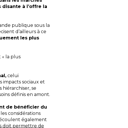
dans les marchés
 disante à l’offre la
mmande publique sous la
sent d’ailleurs à ce
quement les plus
« la plus
al,
celui
es impacts sociaux et
 hiérarchiser, se
soins définis en amont.
nt de bénéficier du
 les considérations
es découlent également
s doit permettre de