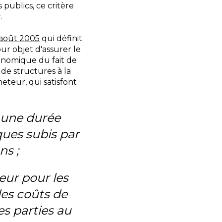
ublics, ce critère
.
 août 2005
qui définit
r objet d'assurer le
onomique du fait de
 de structures à la
teur, qui satisfont
r une durée
ques subis par
ns ;
eur pour les
 des coûts de
es parties au