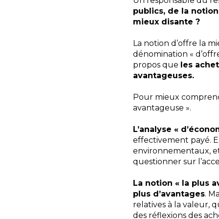
Un responsable du re
publics, de la notion
mieux disante ?
La notion d’offre la m
dénomination « d’offr
propos que
les achet
avantageuses.
Pour mieux comprendr
avantageuse ».
L’analyse « d’écono
effectivement payé. El
environnementaux, etc.
questionner sur l’acce
La notion « la plus 
plus d’avantages
. M
relatives à la valeur,
des réflexions des ach