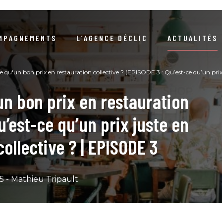
MPAGNEMENTS
L’AGENCE DÉCLIC
ACTUALITÉS
NOTRE RAISON D’ÊTRE
ARTICLES
NEWSLETTERS / DOSSIERS 
e qu'un bon prix en restauration collective ? (EPISODE 3 : Qu’est-ce qu’un prix 
un bon prix en restauration
NOTRE DÉMARCHE RSE
EVÉNEMENTS
COMPRENDRE LA DURABIL
u’est-ce qu’un prix juste en
S RÉFÉRENCES CLIENTS
COMPRENDRE LA COMMANDE PUBLIQ
LIVRE D’OR
collective ? | EPISODE 3
NOTRE ÉQUIPE
GUIDES / LIVRES BLA
NOUS REJOINDRE
PODCA
025 - Mathieu Tripault