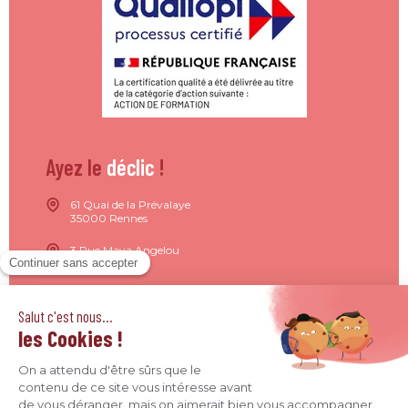
Ayez le
déclic
!
61 Quai de la Prévalaye
35000 Rennes
3 Rue Maya Angelou
44200 Nantes
15 Rue de Milan
75009 Paris
4 Quai Jean Moulin
69001 Lyon
09 71 37 26 34