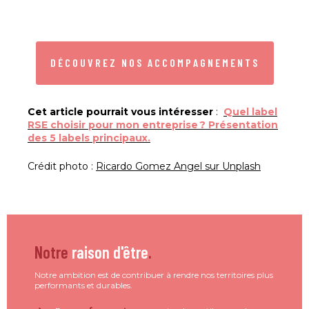
DÉCOUVREZ NOS ACCOMPAGNEMENTS
Cet article pourrait vous intéresser
:
Quel label
RSE choisir pour mon entreprise ? Présentation
des 5 labels principaux.
Crédit photo :
Ricardo Gomez Angel sur Unplash
Notre
raison d'être
.
Notre ambition est de contribuer à rendre nos territoires plus
performants et durables.