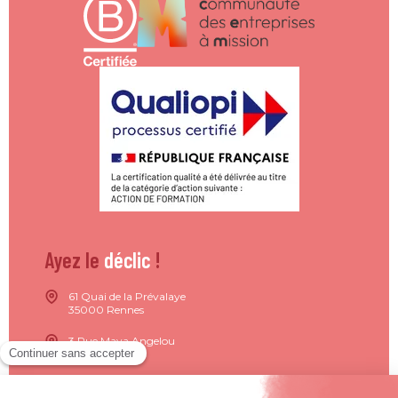
Ayez le
déclic
!
61 Quai de la Prévalaye
35000 Rennes
3 Rue Maya Angelou
44200 Nantes
15 Rue de Milan