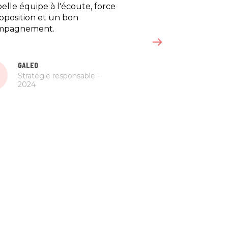
elle équipe à l'écoute, force
Vision claire de la CSRD
oposition et un bon
organisation, contact, 
mpagnement.
fresque de la CSRD ai
l'intervenante
GALEO
Stratégie responsable -
Streem
S
2024
CSRD - 2024