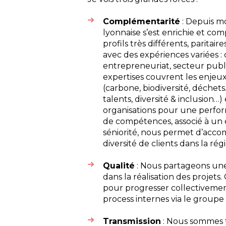
Complémentarité
: Depuis mo
lyonnaise s’est enrichie et co
profils très différents, parita
avec des expériences variées : c
entrepreneuriat, secteur public
expertises couvrent les enje
(carbone, biodiversité, déchets
talents, diversité & inclusion…)
organisations pour une perfo
de compétences, associé à un 
séniorité, nous permet d’acc
diversité de clients dans la rég
Qualité
: Nous partageons une e
dans la réalisation des proje
pour progresser collectivemen
process internes via le groupe
Transmission
: Nous sommes t