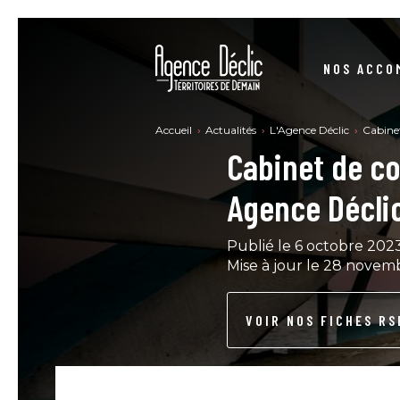
NOS ACCO
STRUCTURER VOS DÉMARCHES RSE
Accueil
Actualités
L'Agence Déclic
Cabinet
Cabinet de co
SE CONFORMER À LA DIRECTIVE CSRD
Agence Décli
CONSTRUIRE VOTRE STRATÉGIE BAS-CARBONE
NO
Publié le 6 octobre 202
Mise à jour le 28 novem
DEVENIR UNE ENTREPRISE À MISSION
SE FORMER RSE - MARCHÉ PUBLIC
VOIR NOS FICHES RS
ACHATS PUBLICS – ACHATS RESPONSABLES