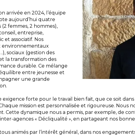
n arrivée en 2024, l’équipe
mpte aujourd’hui quatre
ires (2 femmes, 2 hommes),
onseil, entreprise,
 et associatif. Nos
ux environnementaux
…), sociaux (gestion des
 et la transformation des
rmance durable. Ce mélange
équilibre entre jeunesse et
ompagner une grande
ion.
xigence forte pour le travail bien fait, que ce soit dans
ts. Chaque mission est personnalisée et rigoureuse. Nou
t. Cette dynamique nous a permis, par exemple, de contr
 inter-agences « Décliqualité », en partageant nos bonne
ous animés par l’intérêt général, dans nos engagements p