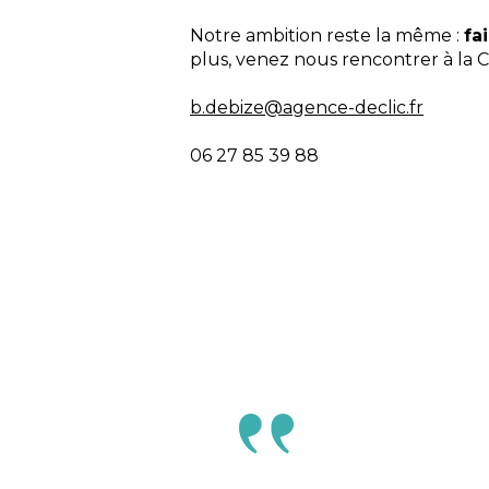
Notre ambition reste la même :
fa
plus, venez nous rencontrer à la C
b.debize@agence-declic.fr
06 27 85 39 88