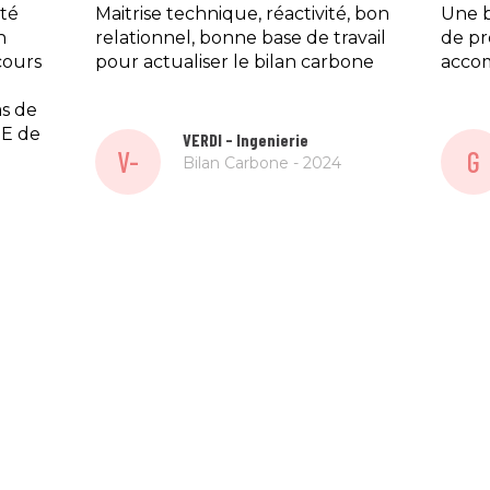
ité
Maitrise technique, réactivité, bon
Une b
n
relationnel, bonne base de travail
de pr
cours
pour actualiser le bilan carbone
acco
as de
SE de
VERDI - Ingenierie
V-
G
Bilan Carbone - 2024