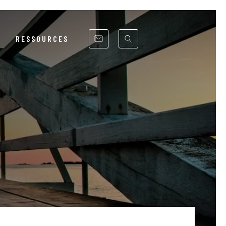
RESSOURCES
RSE
ITÉ
UE
NCS
ST