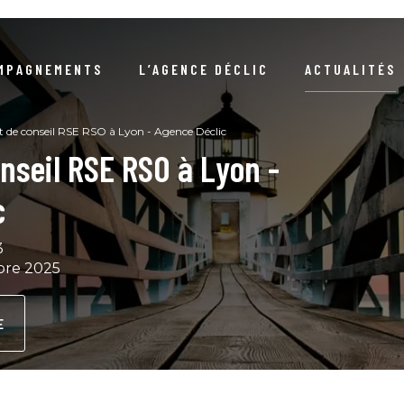
MPAGNEMENTS
L’AGENCE DÉCLIC
ACTUALITÉS
NOTRE RAISON D’ÊTRE
ARTICLES
NEWSLETTERS / DOSSIERS 
 de conseil RSE RSO à Lyon - Agence Déclic
nseil RSE RSO à Lyon -
NOTRE DÉMARCHE RSE
EVÉNEMENTS
COMPRENDRE LA DURABIL
c
S RÉFÉRENCES CLIENTS
COMPRENDRE LA COMMANDE PUBLIQ
LIVRE D’OR
3
bre 2025
NOTRE ÉQUIPE
GUIDES / LIVRES BLA
NOUS REJOINDRE
PODCA
E