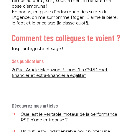
temps au bord / sur / sous la mer… il me faut ma
dose d’embruns !
En bonus, en guise d’indiscrétion des sujets de
l’Agence, on me surnomme Roger… J’aime la bière,
le foot et le bricolage (la classe quoi !).
Comment tes collègues te voient ?
Inspirante, juste et sage !
Ses publications
2024 - Article Magazine 7 Jours "La CSRD met
financier et extra-financier à égalité"
Découvrez mes articles
Quel est le véritable moteur de la performance
RSE d'une entreprise ?
Un outil est-il indispensable pour piloter une