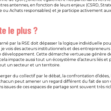
autres antennes, en fonction de leurs enjeux (CSRD, Strat
ne ou Achats responsables) et je participe activement aux
te le plus ?
né par la RSE doit dépasser la logique individuelle pou
e je vois des acteurs institutionnels et des entrepreneur
e développement. Cette démarche vertueuse génère des e
 cela impacte aussi tout un écosystème d’acteurs liés e
t un secteur et un territoire.
rger du collectif par le débat, la confrontation d’idées, 
chacun peut amener un regard différent du fait de son v
ons issues de ces espaces de partage sont souvent très ric