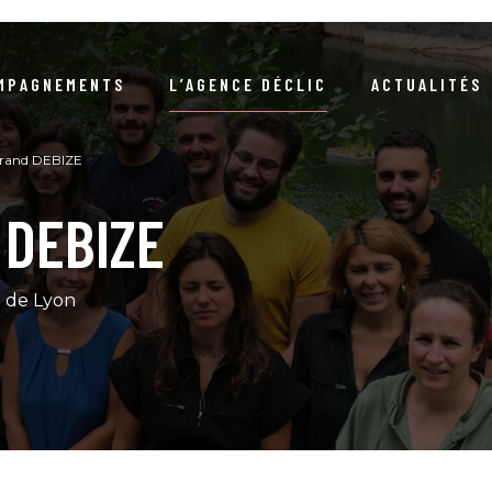
MPAGNEMENTS
L’AGENCE DÉCLIC
ACTUALITÉS
NOTRE RAISON D’ÊTRE
ARTICLES
NEWSLETTERS / DOSSIERS 
trand DEBIZE
 DEBIZE
NOTRE DÉMARCHE RSE
EVÉNEMENTS
COMPRENDRE LA DURABIL
S RÉFÉRENCES CLIENTS
COMPRENDRE LA COMMANDE PUBLIQ
LIVRE D’OR
 de Lyon
NOTRE ÉQUIPE
GUIDES / LIVRES BLA
NOUS REJOINDRE
PODCA