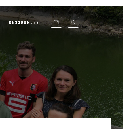
RESSOURCES
RSE
ITÉ
UE
NCS
ST