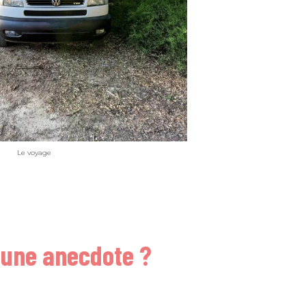
Le voyage
 une anecdote ?