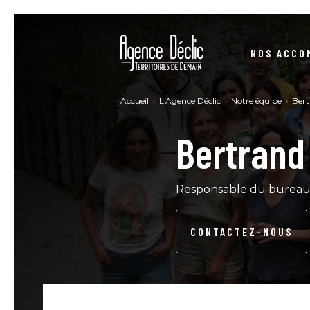
NOS ACCO
STRUCTURER VOS DÉMARCHES RSE
Accueil
L'Agence Déclic
Notre équipe
Ber
Bertrand
SE CONFORMER À LA DIRECTIVE CSRD
CONSTRUIRE VOTRE STRATÉGIE BAS-CARBONE
NO
Responsable du bureau
DEVENIR UNE ENTREPRISE À MISSION
CONTACTEZ-NOUS
SE FORMER RSE - MARCHÉ PUBLIC
ACHATS PUBLICS – ACHATS RESPONSABLES