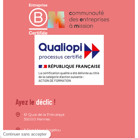
Ayez le
déclic
!
61 Quai de la Prévalaye
35000 Rennes
3 Rue Maya Angelou
44200 Nantes