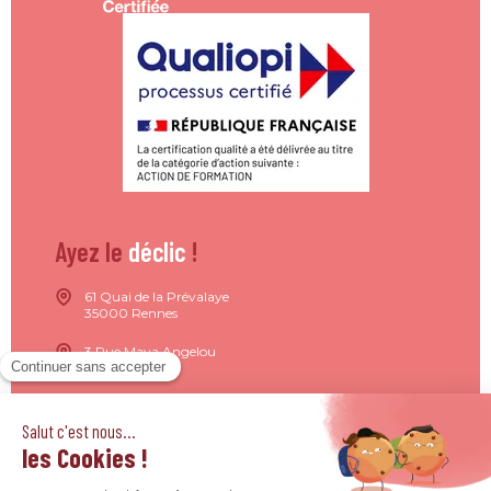
Ayez le
déclic
!
61 Quai de la Prévalaye
35000 Rennes
3 Rue Maya Angelou
44200 Nantes
15 Rue de Milan
75009 Paris
4 Quai Jean Moulin
69001 Lyon