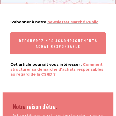
S'abonner à notre
newsletter Marché Public
DÉCOUVREZ NOS ACCOMPAGNEMENTS
ACHAT RESPONSABLE
Cet article pourrait vous intéresser
:
Comment
structurer sa démarche d'achats responsables
au regard de la CSRD ?
Notre
raison d'être
.
Notre ambition est de contribuer à rendre nos territoires plus