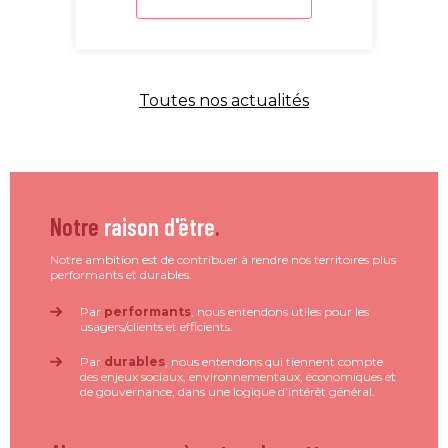
Toutes nos actualités
Notre
raison d'être
.
Notre ambition est de contribuer à rendre nos territoires plus
performants et durables.
Par
performants
, nous entendons utiles pour les
usagers/clients et efficients.
Par
durables
, nous entendons qui tiennent compte
des enjeux sociaux, environnementaux, économiques et
de gouvernance, dans une logique d’intérêt général.