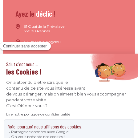
Ayez le
déclic
!
61 Quai de la Prévalaye
35000 Rennes
3 Rue Maya Angelou
44200 Nantes
15 Rue de Milan
75009 Paris
4 Quai Jean Moulin
69001 Lyon
09 71 37 26 34
contact@agence-declic.fr