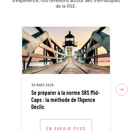
d'expérience, nos réflexions autour des thématiques
de la RSE.
30 MARS 2026
30 
Se préparer à la norme SRS Mid-
Sta
Caps : la méthode de l’Agence
ETI
Déclic
EN SAVOIR PLUS