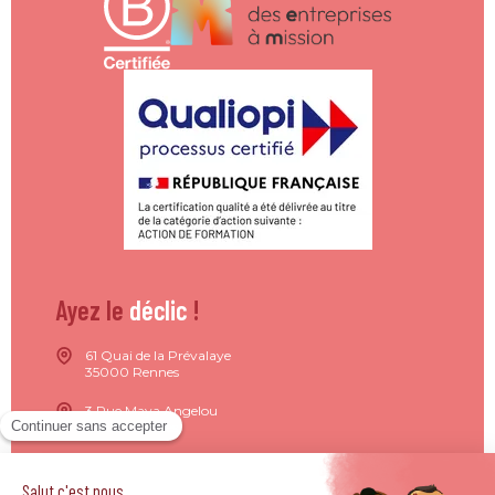
Ayez le
déclic
!
61 Quai de la Prévalaye
35000 Rennes
3 Rue Maya Angelou
44200 Nantes
15 Rue de Milan
75009 Paris