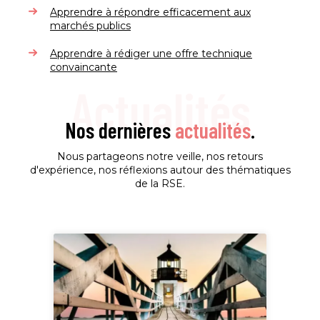
Apprendre à répondre efficacement aux
marchés publics
Apprendre à rédiger une offre technique
convaincante
Actualités
Nos dernières
actualités
.
Nous partageons notre veille, nos retours
d'expérience, nos réflexions autour des thématiques
de la RSE.