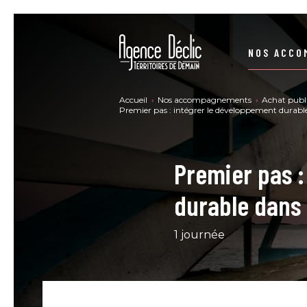
NOS ACCO
STRUCTURER VOS DÉMARCHES RSE
Accueil
Nos accompagnements
Achat publi
Premier pas : intégrer le développement durabl
SE CONFORMER À LA DIRECTIVE CSRD
Premier pas :
CONSTRUIRE VOTRE STRATÉGIE BAS-CARBONE
NO
durable dans 
DEVENIR UNE ENTREPRISE À MISSION
1 journée
SE FORMER RSE - MARCHÉ PUBLIC
ACHATS PUBLICS – ACHATS RESPONSABLES