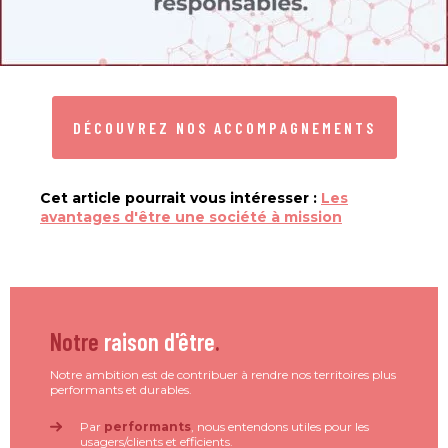
DÉCOUVREZ NOS ACCOMPAGNEMENTS
Cet article pourrait vous intéresser :
Les
avantages d'être une société à mission
Notre
raison d'être
.
Notre ambition est de contribuer à rendre nos territoires plus
performants et durables.
Par
performants
, nous entendons utiles pour les
usagers/clients et efficients.