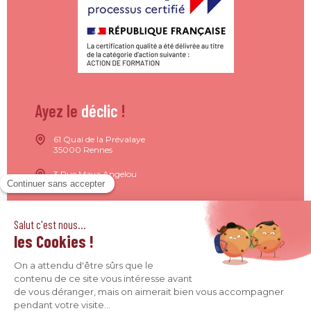
Ayez le
déclic
!
61 Quai de la Prévalaye
35000 Rennes
3 Rue Maya Angelou
44200 Nantes
15 Rue de Milan
75009 Paris
4 Quai Jean Moulin
69001 Lyon
09 71 37 26 34
contact@agence-declic.fr