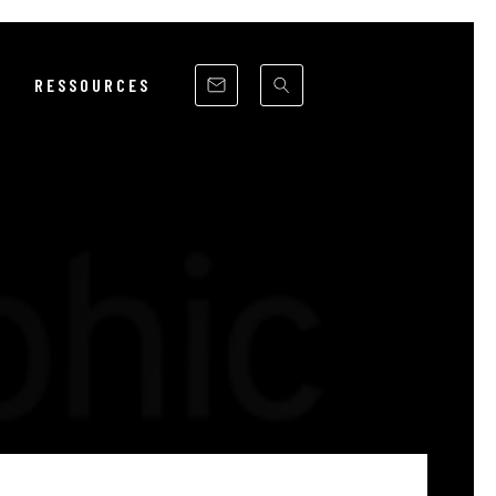
RESSOURCES
RSE
ITÉ
UE
NCS
ST