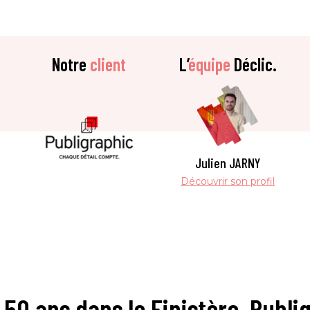
Notre
client
L’
équipe
Déclic.
Julien JARNY
Découvrir son profil
 50 ans dans le Finistère, Publi