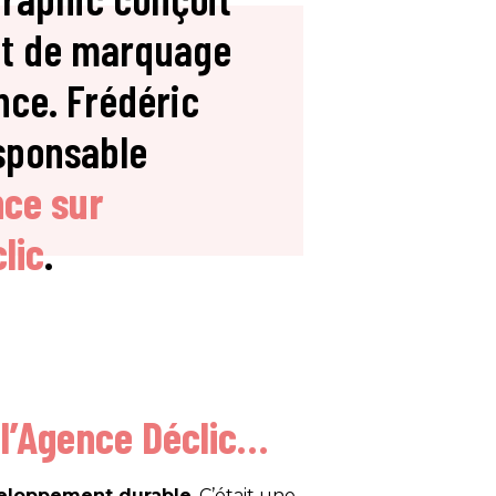
et de marquage
nce. Frédéric
sponsable
nce sur
lic
.
 l’Agence Déclic…
éveloppement durable
. C’était une