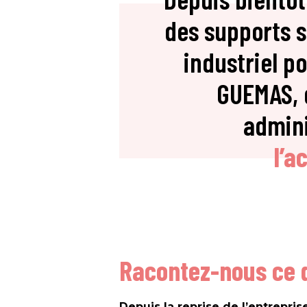
des supports 
industriel p
GUEMAS, 
admini
l’a
Racontez-nous ce q
Depuis la reprise de l’entrepr