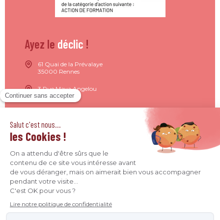
Ayez le
déclic
!
61 Quai de la Prévalaye
35000 Rennes
3 Rue Maya Angelou
44200 Nantes
15 Rue de Milan
75009 Paris
4 Quai Jean Moulin
69001 Lyon
09 71 37 26 34
contact@agence-declic.fr