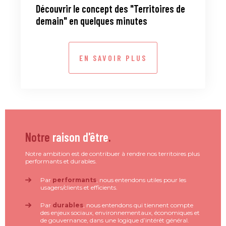
Découvrir le concept des "Territoires de
demain" en quelques minutes
EN SAVOIR PLUS
Notre
raison d'être
.
Notre ambition est de contribuer à rendre nos territoires plus
performants et durables.
Par
performants
, nous entendons utiles pour les
usagers/clients et efficients.
Par
durables
, nous entendons qui tiennent compte
des enjeux sociaux, environnementaux, économiques et
de gouvernance, dans une logique d’intérêt général.