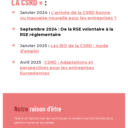
LA CSRD »
:
Janvier 2024
:
L’arrivée de la CSRD bonne
ou mauvaise nouvelle pour les entreprises ?
Septembre 2024 : De la RSE volontaire à la
RSE réglementaire
Janvier 2025
:
Les IRO de la CSRD : mode
d’emploi
Avril 2025
:
CSRD : Adaptations et
perspectives pour les entreprises
Européennes
Notre
raison d'être
.
Notre ambition est de contribuer à rendre nos territoires plus
performants et durables.