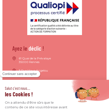
Ayez le
déclic
!
61 Quai de la Prévalaye
35000 Rennes
3 Rue Maya Angelou
44200 Nantes
15 Rue de Milan
75009 Paris
4 Quai Jean Moulin
69001 Lyon
09 71 37 26 34