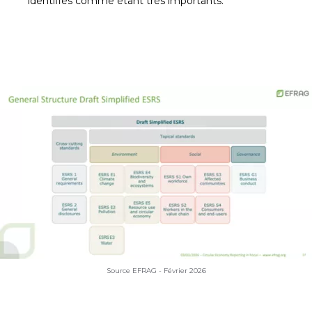
identifiés comme étant très importants.
Source EFRAG - Février 2026