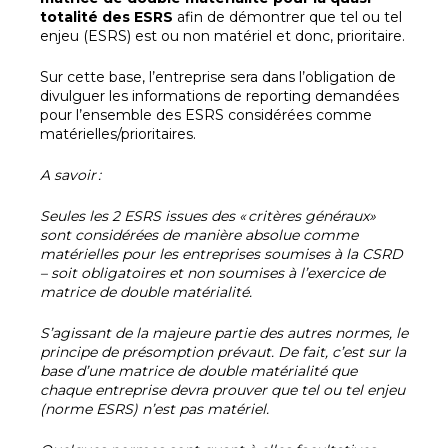
totalité des ESRS
afin de démontrer que tel ou tel
enjeu (ESRS) est ou non matériel et donc, prioritaire.
Sur cette base, l’entreprise sera dans l’obligation de
divulguer les informations de reporting demandées
pour l’ensemble des ESRS considérées comme
matérielles/prioritaires.
A savoir
:
Seules les 2 ESRS issues des «
crit
ères g
én
éraux
»
sont consid
ér
ées de mani
ère absolue comme
mat
érielles pour les entreprises soumises
à la CSRD
– soit obligatoires et non soumises
à l
’exercice de
matrice de double mat
érialit
é.
S’agissant de la majeure partie des autres normes, le
principe de présomption prévaut. De fait, c’est sur la
base d’une matrice de double matérialité que
chaque entreprise devra prouver que tel ou tel enjeu
(norme ESRS) n’est pas matériel.