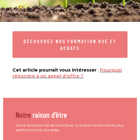
DÉCOUVREZ NOS FORMATION RSE ET
ACHATS
Cet article pourrait vous intéresser
:
Pourquoi
répondre à un appel d'offre ?
Notre
raison d'être
.
Notre ambition est de contribuer à rendre nos territoires plus
performants et durables.