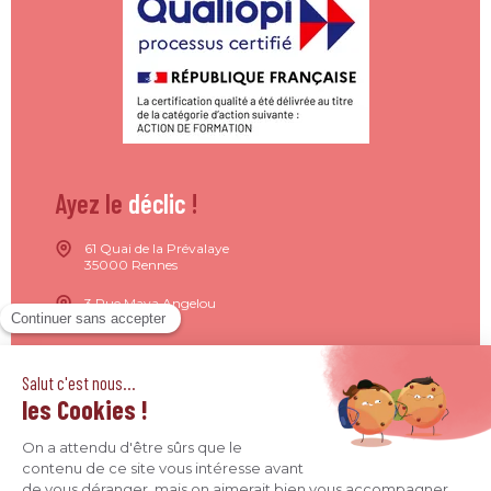
Ayez le
déclic
!
61 Quai de la Prévalaye
35000 Rennes
3 Rue Maya Angelou
44200 Nantes
15 Rue de Milan
75009 Paris
4 Quai Jean Moulin
69001 Lyon
09 71 37 26 34