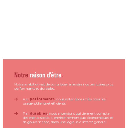
Notre
raison d'être
.
Notre ambition est de contribuer à rendre nos territoires plus
performants et durables.
Par
performants
, nous entendons utiles pour les
usagers/clients et efficients.
Par
durables
, nous entendons qui tiennent compte
des enjeux sociaux, environnementaux, économiques et
de gouvernance, dans une logique d’intérêt général.