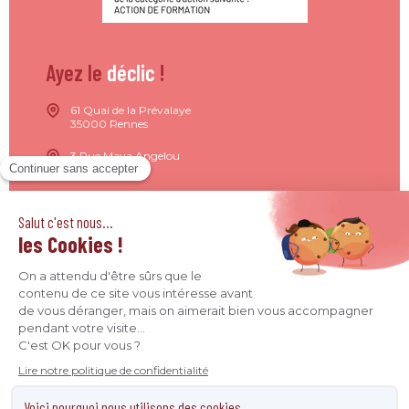
Ayez le
déclic
!
61 Quai de la Prévalaye
35000 Rennes
3 Rue Maya Angelou
44200 Nantes
15 Rue de Milan
75009 Paris
4 Quai Jean Moulin
69001 Lyon
09 71 37 26 34
contact@agence-declic.fr