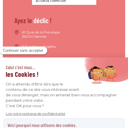
Ayez le
déclic
!
61 Quai de la Prévalaye
35000 Rennes
3 Rue Maya Angelou
44200 Nantes
15 Rue de Milan
75009 Paris
4 Quai Jean Moulin
69001 Lyon
09 71 37 26 34
contact@agence-declic.fr