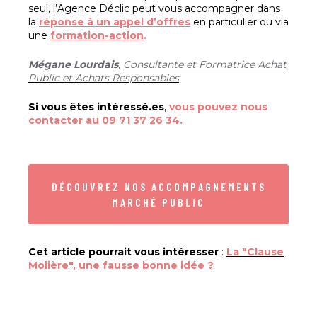
seul, l’Agence Déclic peut vous accompagner dans
la
réponse à un appel d’offres
en particulier ou via
une
formation-action
.
Mégane Lourdais
, Consultante et Formatrice Achat
Public et Achats Responsables
Si vous êtes intéressé.es
,
v
ous pouvez nous
contacter au 09 71 37 26 34.
DÉCOUVREZ NOS ACCOMPAGNEMENTS
MARCHÉ PUBLIC
Cet article pourrait vous intéresser
:
La "Clause
Molière", une fausse bonne idée ?