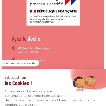
Ayez le
déclic
!
61 Quai de la Prévalaye
35000 Rennes
3 Rue Maya Angelou
44200 Nantes
15 Rue de Milan
75009 Paris
4 Quai Jean Moulin
69001 Lyon
09 71 37 26 34
contact@agence-declic.fr