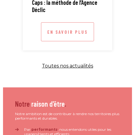
Caps : la méthode de l’Agence
ETI
Déclic
EN SAVOIR PLUS
Toutes nos actualités
Notre
raison d'être
.
Notre ambition est de contribuer à rendre nos territoires plus
performants et durables.
Par
performants
, nous entendons utiles pour les
usagers/clients et efficients.