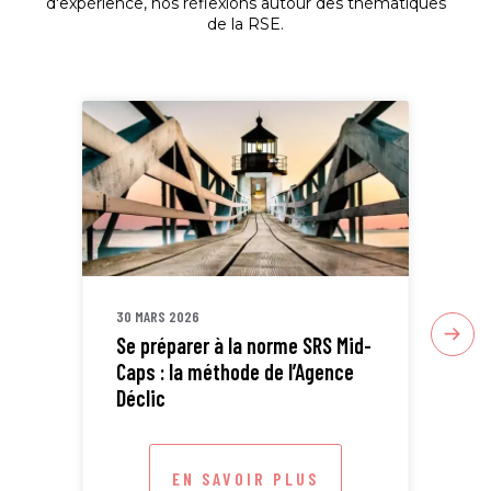
d'expérience, nos réflexions autour des thématiques
de la RSE.
30 MARS 2026
30 
Se préparer à la norme SRS Mid-
Sta
Caps : la méthode de l’Agence
ETI
Déclic
EN SAVOIR PLUS