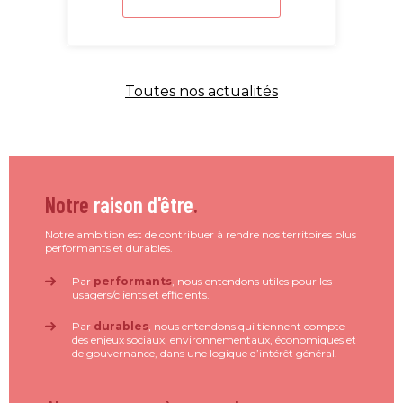
Toutes nos actualités
Notre
raison d'être
.
Notre ambition est de contribuer à rendre nos territoires plus
performants et durables.
Par
performants
, nous entendons utiles pour les
usagers/clients et efficients.
Par
durables
, nous entendons qui tiennent compte
des enjeux sociaux, environnementaux, économiques et
de gouvernance, dans une logique d’intérêt général.