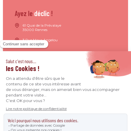
Ayez le
déclic
!
61 Quai de la Prévalaye
35000 Rennes
3 Rue Maya Angelou
44200 Nantes
15 Rue de Milan
75009 Paris
4 Quai Jean Moulin
69001 Lyon
09 71 37 26 34
contact@agence-declic.fr