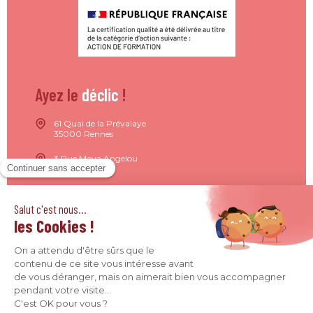
Ayez le
déclic
!
61 Quai de la Prévalaye
35000 Rennes
3 Rue Maya Angelou
44200 Nantes
15 Rue de Milan
75009 Paris
4 Quai Jean Moulin
69001 Lyon
09 71 37 26 34
contact@agence-declic.fr