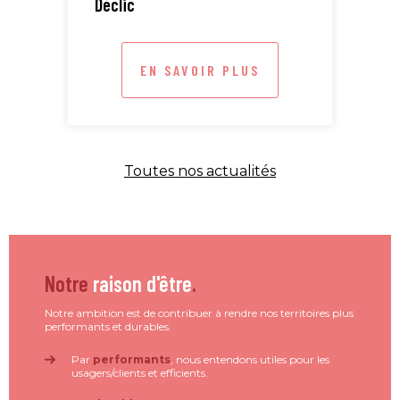
Déclic
EN SAVOIR PLUS
Toutes nos actualités
Notre
raison d'être
.
Notre ambition est de contribuer à rendre nos territoires plus
performants et durables.
Par
performants
, nous entendons utiles pour les
usagers/clients et efficients.