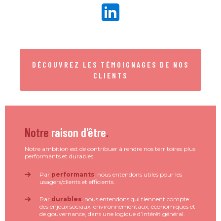
DÉCOUVREZ LES TÉMOIGNAGES DE NOS
CLIENTS
Notre
raison d'être
.
Notre ambition est de contribuer à rendre nos territoires plus
performants et durables.
Par
performants
, nous entendons utiles pour les
usagers/clients et efficients.
Par
durables
, nous entendons qui tiennent compte
des enjeux sociaux, environnementaux, économiques et
de gouvernance, dans une logique d’intérêt général.