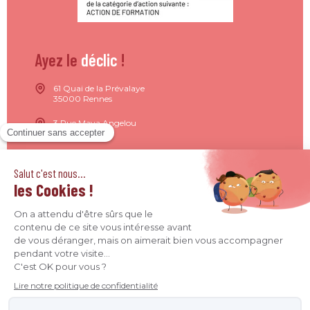
Ayez le
déclic
!
61 Quai de la Prévalaye
35000 Rennes
3 Rue Maya Angelou
44200 Nantes
15 Rue de Milan
75009 Paris
4 Quai Jean Moulin
69001 Lyon
09 71 37 26 34
contact@agence-declic.fr