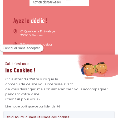
Ayez le
déclic
!
61 Quai de la Prévalaye
35000 Rennes
3 Rue Maya Angelou
44200 Nantes
15 Rue de Milan
75009 Paris
4 Quai Jean Moulin
69001 Lyon
09 71 37 26 34
contact@agence-declic.fr