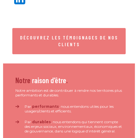
DÉCOUVREZ LES TÉMOIGNAGES DE NOS
CLIENTS
Notre
raison d'être
.
Notre ambition est de contribuer à rendre nos territoires plus
performants et durables.
Par
performants
, nous entendons utiles pour les
usagers/clients et efficients.
Par
durables
, nous entendons qui tiennent compte
des enjeux sociaux, environnementaux, économiques et
de gouvernance, dans une logique d’intérêt général.