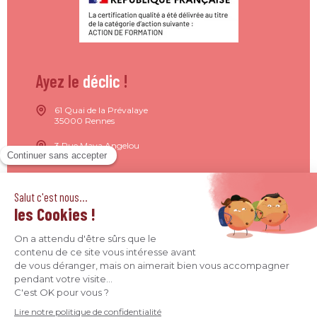
Ayez le
déclic
!
61 Quai de la Prévalaye
35000 Rennes
3 Rue Maya Angelou
44200 Nantes
15 Rue de Milan
75009 Paris
4 Quai Jean Moulin
69001 Lyon
09 71 37 26 34
contact@agence-declic.fr