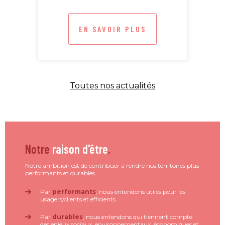
EN SAVOIR PLUS
Toutes nos actualités
Notre
raison d'être
.
Notre ambition est de contribuer à rendre nos territoires plus
performants et durables.
Par
performants
, nous entendons utiles pour les
usagers/clients et efficients.
Par
durables
, nous entendons qui tiennent compte
des enjeux sociaux, environnementaux, économiques et