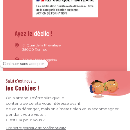
Ayez le
déclic
!
61 Quai de la Prévalaye
35000 Rennes
3 Rue Maya Angelou
44200 Nantes
15 Rue de Milan
75009 Paris
4 Quai Jean Moulin
69001 Lyon
09 71 37 26 34
contact@agence-declic.fr