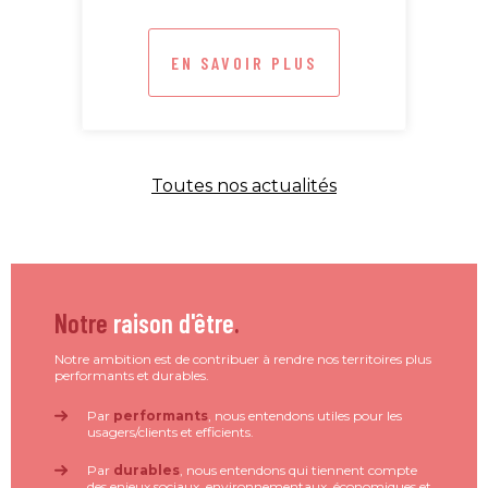
EN SAVOIR PLUS
Toutes nos actualités
Notre
raison d'être
.
Notre ambition est de contribuer à rendre nos territoires plus
performants et durables.
Par
performants
, nous entendons utiles pour les
usagers/clients et efficients.
Par
durables
, nous entendons qui tiennent compte
des enjeux sociaux, environnementaux, économiques et