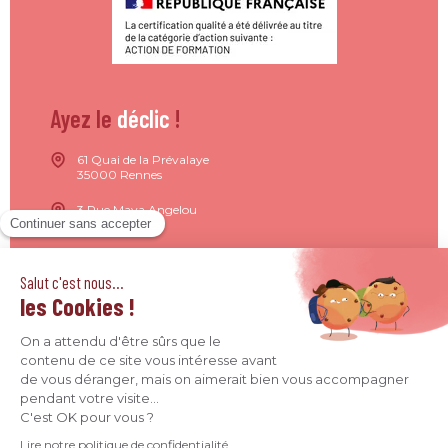
Ayez le
déclic
!
61 Quai de la Prévalaye
35000 Rennes
3 Rue Maya Angelou
44200 Nantes
15 Rue de Milan
75009 Paris
4 Quai Jean Moulin
69001 Lyon
09 71 37 26 34
contact@agence-declic.fr