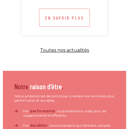
EN SAVOIR PLUS
Toutes nos actualités
Notre
raison d'être
.
Notre ambition est de contribuer à rendre nos territoires plus
performants et durables.
Par
performants
, nous entendons utiles pour les
usagers/clients et efficients.
Par
durables
, nous entendons qui tiennent compte