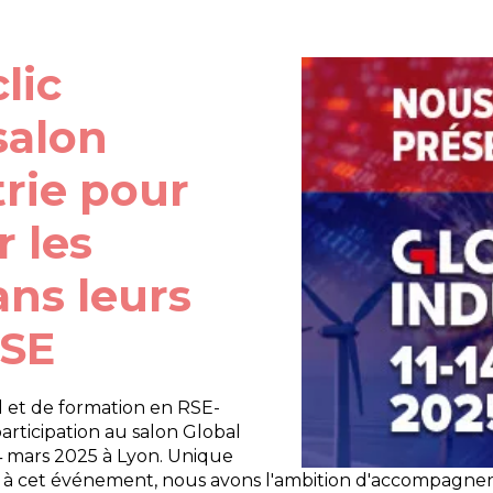
lic
salon
trie pour
 les
ans leurs
RSE
l et de formation en RSE-
rticipation au salon Global
 14 mars 2025 à Lyon. Unique
 à cet événement, nous avons l'ambition d'accompagner le