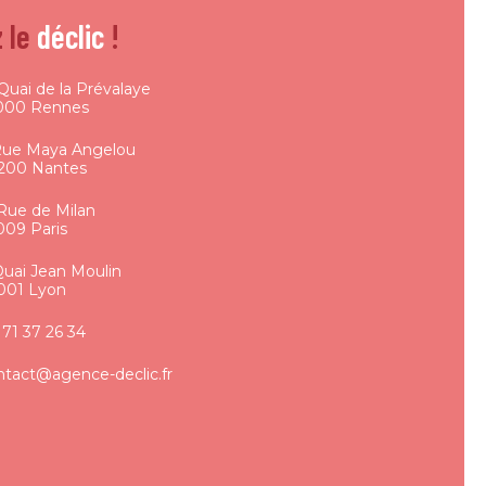
 le
déclic
!
Quai de la Prévalaye
000 Rennes
Rue Maya Angelou
200 Nantes
 Rue de Milan
009 Paris
Quai Jean Moulin
001 Lyon
 71 37 26 34
ntact@agence-declic.fr