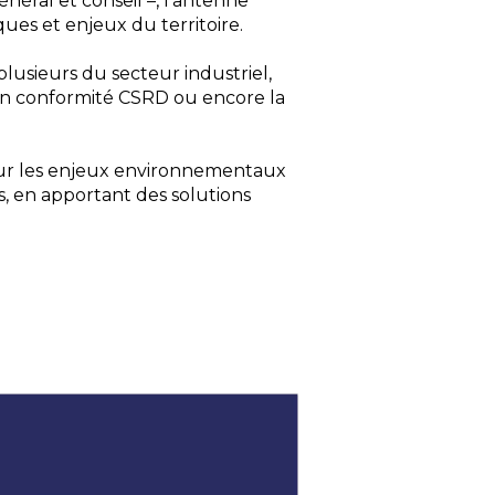
éral et conseil –, l’antenne
es et enjeux du territoire.
lusieurs du secteur industriel,
e en conformité CSRD ou encore la
 pour les enjeux environnementaux
es, en apportant des solutions