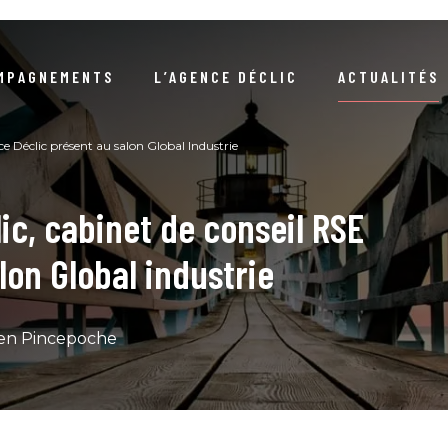
MPAGNEMENTS
L’AGENCE DÉCLIC
ACTUALITÉS
NOTRE RAISON D’ÊTRE
ARTICLES
NEWSLETTERS / DOSSIERS 
e Déclic présent au salon Global Industrie
NOTRE DÉMARCHE RSE
EVÉNEMENTS
COMPRENDRE LA DURABIL
ic, cabinet de conseil RSE
S RÉFÉRENCES CLIENTS
COMPRENDRE LA COMMANDE PUBLIQ
LIVRE D’OR
lon Global industrie
NOTRE ÉQUIPE
GUIDES / LIVRES BLA
5
ien Pincepoche
NOUS REJOINDRE
PODCA