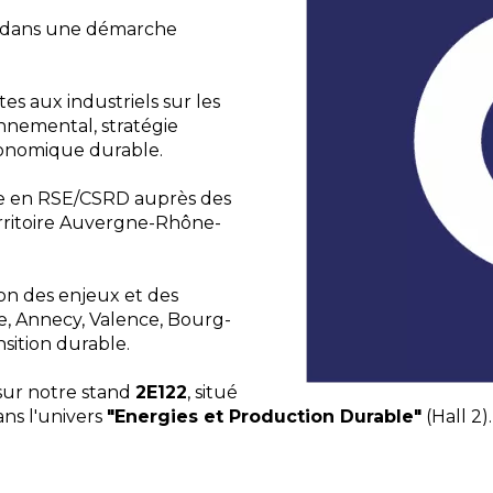
it dans une démarche
s aux industriels sur les
nnemental, stratégie
onomique durable.
se en RSE/CSRD auprès des
erritoire Auvergne-Rhône-
n des enjeux et des
e, Annecy, Valence, Bourg-
sition durable.
ur notre stand
2E122
, situé
ans l'univers
"Energies et Production Durable"
(Hall 2).