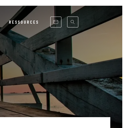
RESSOURCES
RSE
ITÉ
UE
NCS
ST