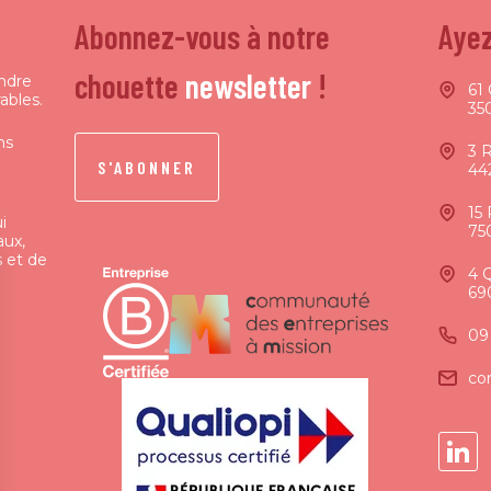
Abonnez-vous à notre
Ayez
chouette
newsletter
!
endre
61 
ables.
35
ns
3 
S'ABONNER
44
15
i
75
aux,
 et de
4 
69
09
co