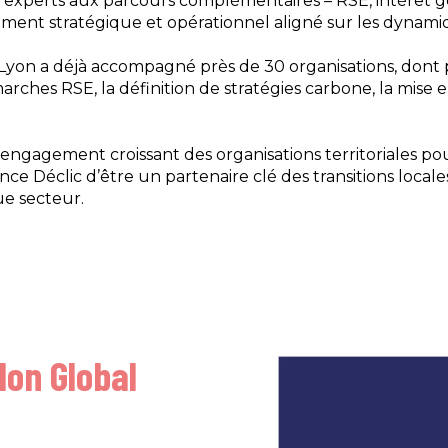
experts aux parcours complémentaires – RSE, intérêt gén
nt stratégique et opérationnel aligné sur les dynamiqu
 Lyon a déjà accompagné près de 30 organisations, dont p
arches RSE, la définition de stratégies carbone, la mis
 l’engagement croissant des organisations territoriales
ence Déclic d’être un partenaire clé des transitions local
ue secteur.
lon Global