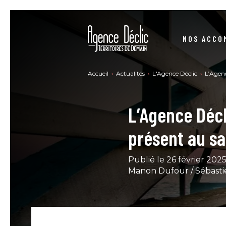
NOS ACCO
STRUCTURER VOS DÉMARCHES RSE
Accueil
Actualités
L'Agence Déclic
L’Agenc
SE CONFORMER À LA DIRECTIVE CSRD
L’Agence Décl
CONSTRUIRE VOTRE STRATÉGIE BAS-CARBONE
NO
présent au sa
DEVENIR UNE ENTREPRISE À MISSION
Publié le 26 février 202
Manon Dufour / Sébast
SE FORMER RSE - MARCHÉ PUBLIC
ACHATS PUBLICS – ACHATS RESPONSABLES