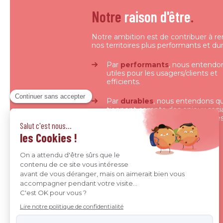
Notre
raison d'être
.
Notre ambition est de contribuer à r
nos territoires plus performants et dur
Par
performants
, nous entendo
utiles pour les usagers/clients et
efficients.
Par
durables
, nous entendons qu
tiennent compte des enjeux soci
environnementaux, économiques
gouvernance, dans une logique
d’intérêt général.