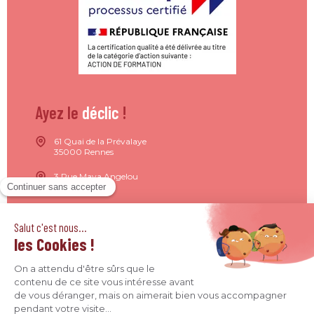
Ayez le
déclic
!
61 Quai de la Prévalaye
35000 Rennes
3 Rue Maya Angelou
44200 Nantes
15 Rue de Milan
75009 Paris
4 Quai Jean Moulin
69001 Lyon
09 71 37 26 34
contact@agence-declic.fr