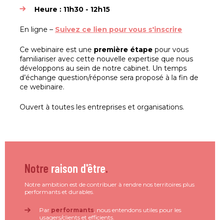
Heure : 11h30 - 12h15
En ligne –
Suivez ce lien pour vous s'inscrire
Ce webinaire est une
première étape
pour vous
familiariser avec cette nouvelle expertise que nous
développons au sein de notre cabinet. Un temps
d’échange question/réponse sera proposé à la fin de
ce webinaire.
Ouvert à toutes les entreprises et organisations.
Notre
raison d'être
.
Notre ambition est de contribuer à rendre nos territoires plus
performants et durables.
Par
performants
, nous entendons utiles pour les
usagers/clients et efficients.