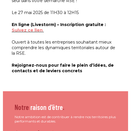
seul dans votre démarche RSE !
Le 27 mai 2025 de 11H30 à 12H15
En ligne (Livestorm) – Inscription gratuite :
Suivez ce lien
Ouvert à toutes les entreprises souhaitant mieux
comprendre les dynamiques territoriales autour de
la RSE.
Rejoignez-nous pour faire le plein d’idées, de
contacts et de leviers concrets
Notre
raison d'être
.
Notre ambition est de contribuer à rendre nos territoires plus
performants et durables.