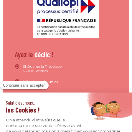
Ayez le
déclic
!
61 Quai de la Prévalaye
35000 Rennes
3 Rue Maya Angelou
44200 Nantes
15 Rue de Milan
75009 Paris
4 Quai Jean Moulin
69001 Lyon
09 71 37 26 34