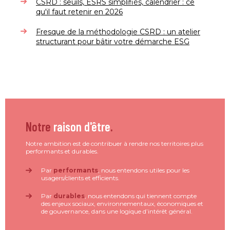
CSRD : seuils, ESRS simplifiés, calendrier : ce
qu'il faut retenir en 2026
Fresque de la méthodologie CSRD : un atelier
structurant pour bâtir votre démarche ESG
Notre
raison d'être
.
Notre ambition est de contribuer à rendre nos territoires plus
performants et durables.
Par
performants
, nous entendons utiles pour les
usagers/clients et efficients.
Par
durables
, nous entendons qui tiennent compte
des enjeux sociaux, environnementaux, économiques et
de gouvernance, dans une logique d’intérêt général.