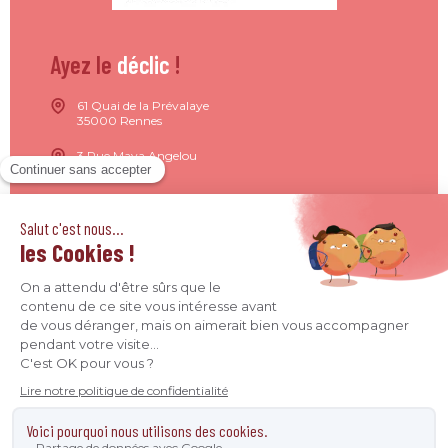
Ayez le
déclic
!
61 Quai de la Prévalaye
35000 Rennes
3 Rue Maya Angelou
44200 Nantes
15 Rue de Milan
75009 Paris
4 Quai Jean Moulin
69001 Lyon
09 71 37 26 34
contact@agence-declic.fr