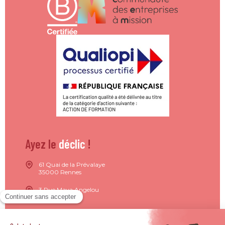
Ayez le
déclic
!
61 Quai de la Prévalaye
35000 Rennes
3 Rue Maya Angelou
44200 Nantes
15 Rue de Milan
75009 Paris