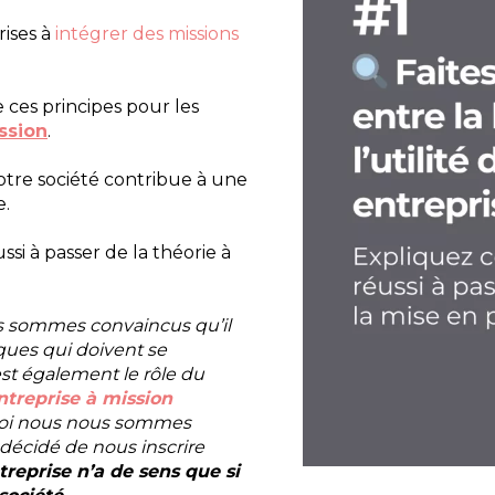
rises à
intégrer des missions
es principes pour les
ssion
.
re société contribue à une
e.
i à passer de la théorie à
us sommes convaincus qu’il
iques qui doivent se
est également le rôle du
ntreprise à mission
uoi nous nous sommes
 décidé de nous inscrire
treprise n’a de sens que si