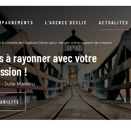
MPAGNEMENTS
L’AGENCE DÉCLIC
ACTUALITÉS
NOTRE RAISON D’ÊTRE
ARTICLES
NEWSLETTERS / DOSSIERS 
s 8 conseils de l’Agence Déclic pour rédiger votre rapport de mission
s à rayonner avec votre
NOTRE DÉMARCHE RSE
EVÉNEMENTS
COMPRENDRE LA DURABIL
ssion !
S RÉFÉRENCES CLIENTS
COMPRENDRE LA COMMANDE PUBLIQ
LIVRE D’OR
 - Julie Massieu
NOTRE ÉQUIPE
GUIDES / LIVRES BLA
ABILITÉ
NOUS REJOINDRE
PODCA