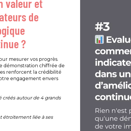
 valeur et
cateurs de
ogique
tinue ?
pour mesurer vos progrès.
e démonstration chiffrée de
s renforcent la crédibilité
votre engagement envers
é créés autour de 4 grands
t étroitement liée à ses