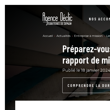
NOS ACCO
STRUCTURER VOS DÉMARCHES RSE
Accueil
Actualités
Entreprise à mission
Le
Préparez-vou
SE CONFORMER À LA DIRECTIVE CSRD
rapport de mi
CONSTRUIRE VOTRE STRATÉGIE BAS-CARBONE
NO
Publié le 18 janvier 2024
DEVENIR UNE ENTREPRISE À MISSION
COMPRENDRE LA DUR
SE FORMER RSE - MARCHÉ PUBLIC
ACHATS PUBLICS – ACHATS RESPONSABLES