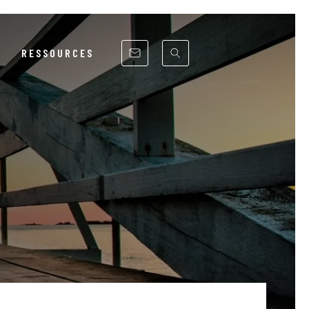
RESSOURCES
RSE
ITÉ
UE
NCS
ST